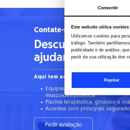
Consentir
Este website utiliza cookies
Contate-nos
Utilizamos cookies para pers
Descubra como 
tráfego. Também partilhamos 
publicidade e de análise, q
ajudar na sua rec
partir da sua utilização dos 
Aqui tem acesso a:
Rejeitar
Equipas especializadas em reabil
musculoesquelética
Piscina terapêutica, ginásios e m
Acordos com principais segurado
Pedir avaliação