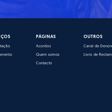
IÇOS
PÁGINAS
OUTROS
itação
Acordos
Canal de Denún
namento
Quem somos
Livro de Recla
Contacto