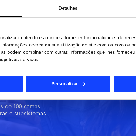
Detalhes
onalizar conteúdo e anúncios, fornecer funcionalidades de redes
podemos
informações acerca da sua utilização do site com os nossos pa
ue as podem combinar com outras informações que lhes forneceu 
uperação
respetivos serviços.
Personalizar
itação neurológica e
ais de 100 camas
ras e subsistemas