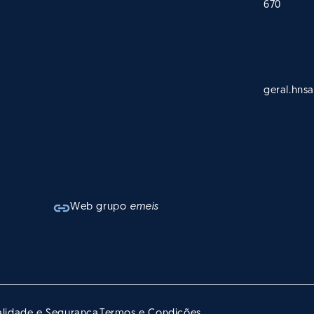
670
geral.hn
Web grupo
emeis
alidade e Segurança
Termos e Condições