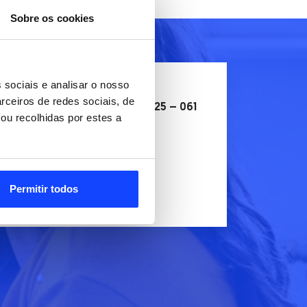
Sobre os cookies
 sociais e analisar o nosso
Encontre-nos em:
rceiros de redes sociais, de
Rua Ary dos Santos, 11, 2925 – 061
ou recolhidas por estes a
Brejos de Azeitão
210 495 672
210 495 670
geral.hnsa@emeis.com
Permitir todos