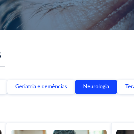
s
Geriatria e demências
Neurologia
Ter