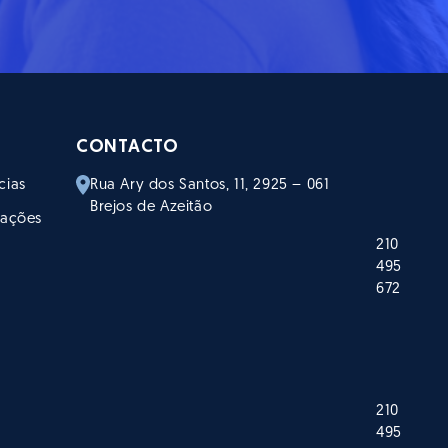
CONTACTO
cias
Rua Ary dos Santos, 11, 2925 – 061
Brejos de Azeitão
mações
210
495
672
210
495