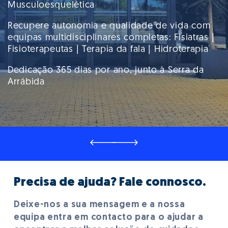
Acreditamos que o cuidado humanizado é
Musculoesquelética
essencial para a recuperação e bem-estar de
cada paciente, motivo pelo qual a equipa
Recupere autonomia e qualidade de vida com
multidisciplinar do HNSA trabalha de forma
equipas multidisciplinares completas: Fisiatras |
integrada para oferecer um atendimento
Fisioterapeutas | Terapia da fala | Hidroterapia
acolhedor, promovendo a confiança e a
Dedicação 365 dias por ano, junto à Serra da
segurança necessárias para o tratamento
Arrábida
médico.
Precisa de ajuda? Fale connosco.
Precisa de ajuda? Fale connosco.
Deixe-nos a sua mensagem e a nossa
Deixe-nos a sua mensagem e a nossa
equipa entra em contacto para o ajudar a
equipa entra em contacto para o ajudar a