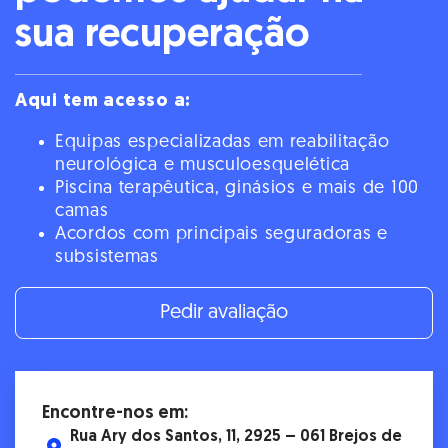
Equipas especializadas em reabilitação
neurológica e musculoesquelética
Piscina terapêutica, ginásios e mais de 100
camas
Acordos com principais seguradoras e
subsistemas
Pedir avaliação
Encontre-nos em:
Rua Ary dos Santos, 11, 2925 – 061 Brejos de
Azeitão
210 495 672
210 495 670
geral.hnsa@emeis.com