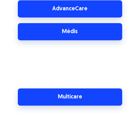
AdvanceCare
Médis
Multicare
Plano Saúde