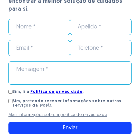
encontrar a melhor soluçäo de cuidados
encontrar a melhor soluçäo de cuidados
para si.
para si.
Sim, li a
Sim, li a
Política de privacidade
Política de privacidade
.
.
Sim, pretendo receber informações sobre outros
Sim, pretendo receber informações sobre outros
serviços da
serviços da
emeis
emeis
.
.
Mais informações sobre a política de privacidade
Mais informações sobre a política de privacidade