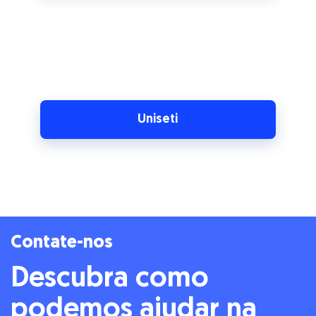
Uniseti
Contate-nos
Descubra como
podemos ajudar na
sua recuperação
Aqui tem acesso a: