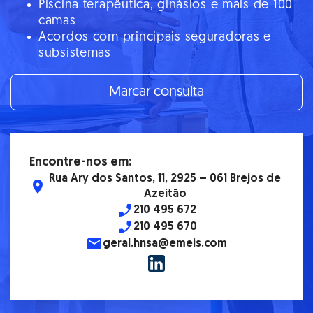
Piscina terapêutica, ginásios e mais de 100
camas
Acordos com principais seguradoras e
subsistemas
Marcar consulta
Encontre-nos em:
Rua Ary dos Santos, 11, 2925 – 061 Brejos de
Azeitão
210 495 672
210 495 670
geral.hnsa@emeis.com