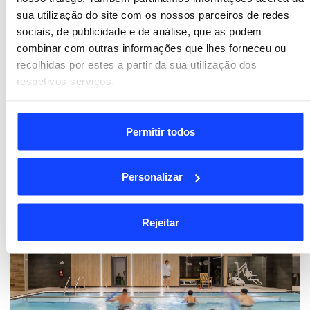
piscina aquecida, para lesões
sua utilização do site com os nossos parceiros de redes
musculoesqueléticas, pós-cirurgia e
sociais, de publicidade e de análise, que as podem
dependências funcionais.
combinar com outras informações que lhes forneceu ou
Abordagens comprovadas reduzem dor,
recolhidas por estes a partir da sua utilização dos
restauram força e previnem recidivas, com
respetivos serviços.
sessões adaptadas à sua evolução.
Permitir todos
Descubra os programas
Personalizar
Rejeitar