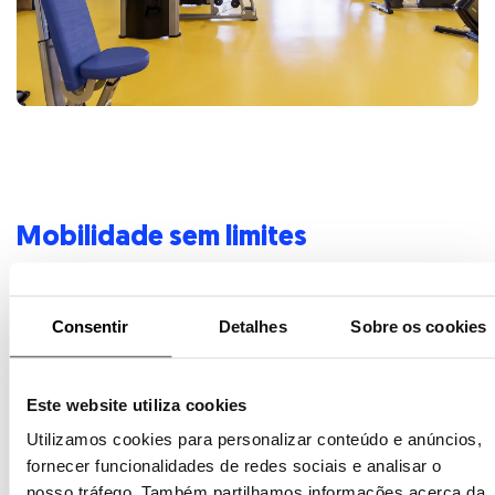
Mobilidade sem limites
Fisioterapia &
Consentir
Detalhes
Sobre os cookies
Hidroterapia —
Recuperação Ativa
Este website utiliza cookies
Utilizamos cookies para personalizar conteúdo e anúncios,
fornecer funcionalidades de redes sociais e analisar o
Programas intensivos em
ginásios modernos e
nosso tráfego. Também partilhamos informações acerca da